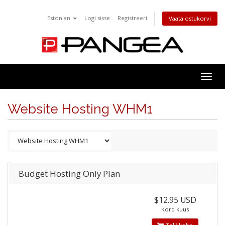
Estonian
Logi sisse
Registreeri
Vaata ostukorvi
Togg
navig
Website Hosting WHM1
Budget Hosting Only Plan
$12.95 USD
Kord kuus