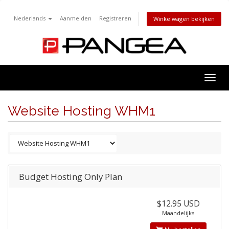
Nederlands
Aanmelden
Registreren
Winkelwagen bekijken
Togg
navig
Website Hosting WHM1
Budget Hosting Only Plan
$12.95 USD
Maandelijks