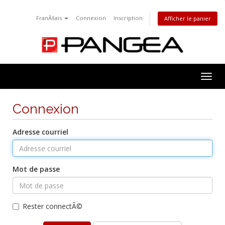
FranÃ§ais
Connexion
Inscription
Afficher le panier
Togg
navig
Connexion
Adresse courriel
Mot de passe
Rester connectÃ©