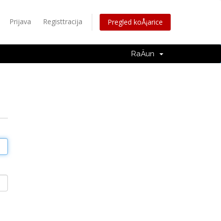
Prijava
Registtracija
Pregled koÅ¡arice
RaÄun