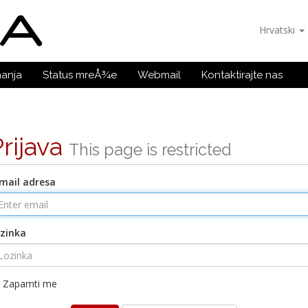
Hrvatski
nanja
Status mreÅ¾e
Webmail
Kontaktirajte nas
Prijava
This page is restricted
mail adresa
zinka
Zapamti me