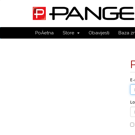
PoÄetna
Store
Obavijesti
Baza z
E-
Lo