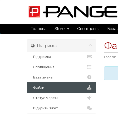
Головна
Store
Сповіщення
База 
Фа
Підтримка
Підтримка
Головна
Сповіщення
База знань
Файли
Статус мережі
Відкрити тікет