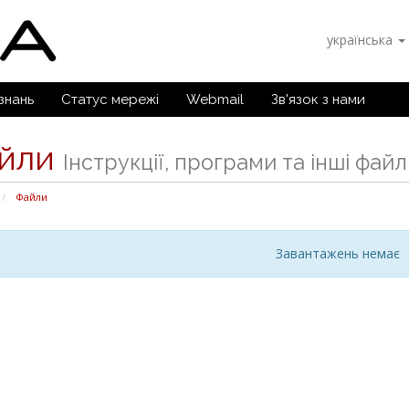
українська
знань
Статус мережі
Webmail
Зв'язок з нами
йли
Інструкції, програми та інші файл
Файли
Завантажень немає