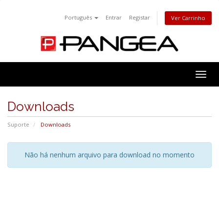
Português
Entrar
Registar
Ver Carrinho
Togg
navig
Downloads
Suporte
Downloads
Não há nenhum arquivo para download no momento